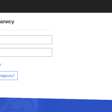
запису
?
пароль?