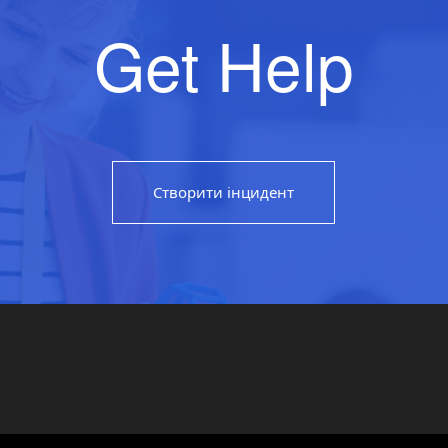
Get Help
Створити інцидент